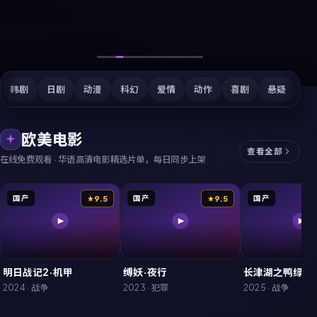
韩剧
日剧
动漫
科幻
爱情
动作
喜剧
悬疑
国
欧美电影
查看全部
在线免费观看 · 华语高清电影精选片单，每日同步上架
国产
9.5
国产
9.5
国产
明日战记2·机甲
缚妖·夜行
长津湖之鸭绿江
2024
·
战争
2023
·
犯罪
2025
·
战争