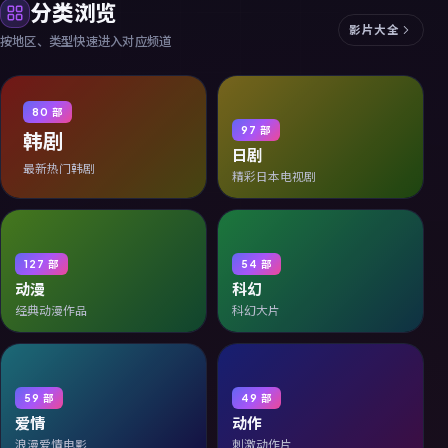
分类浏览
影片大全
按地区、类型快速进入对应频道
80
部
97
部
韩剧
日剧
最新热门韩剧
精彩日本电视剧
127
部
54
部
动漫
科幻
经典动漫作品
科幻大片
59
部
49
部
爱情
动作
浪漫爱情电影
刺激动作片