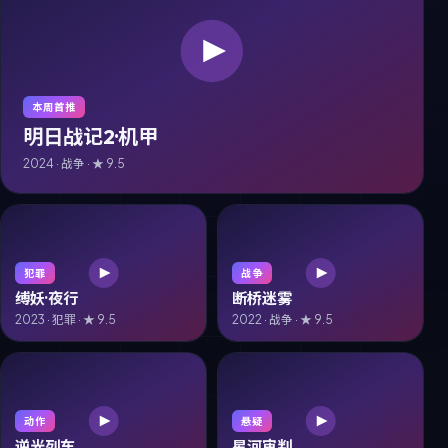
本周首推
明日战记2·机甲
2024
·
战争
· ★
9.5
犯罪
战争
缚妖·夜行
断桥迷雾
2023
·
犯罪
· ★
9.5
2022
·
战争
· ★
9.5
动作
悬疑
逆光列车
星河审判